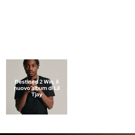
Destined 2 Win, il
nuovo album di Lil
Tjay