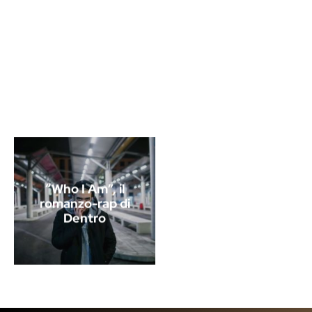
“Who I Am”, il
romanzo-rap di
Dentro