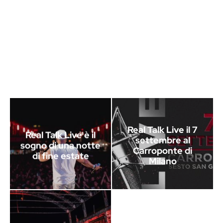
Real Talk Live il 7
Real Talk Live è il
settembre al
sogno di una notte
Carroponte di
di fine estate
Milano