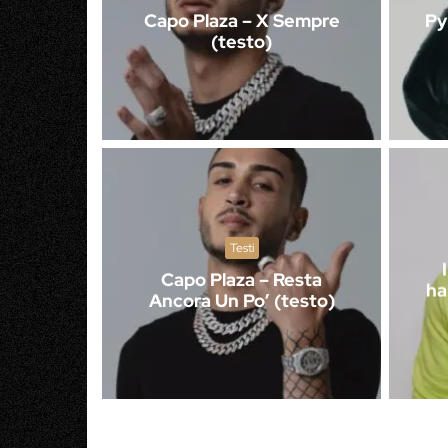
Capo Plaza – X Sempre
Py
(testo)
Testi
Capo Plaza – Resta
ha
Ancora Un Po’ (testo)