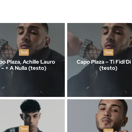
Testi
Testi
o Plaza, Achille Lauro
Capo Plaza – Ti Fidi D
– + A Nulla (testo)
(testo)
Testi
Testi