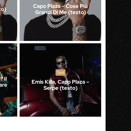
Capo Plaza – Cose Più
to)
Grandi Di Me (testo)
Testi
 Il
Emis Killa, Capo Plaza –
are
Serpe (testo)