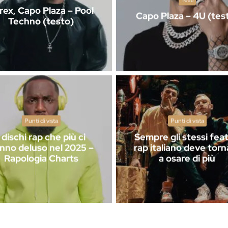
rex, Capo Plaza – Pool
Capo Plaza – 4U (tes
Techno (testo)
Punti di vista
Punti di vista
I dischi rap che più ci
Sempre gli stessi feat?
nno deluso nel 2025 –
rap italiano deve torn
Rapologia Charts
a osare di più