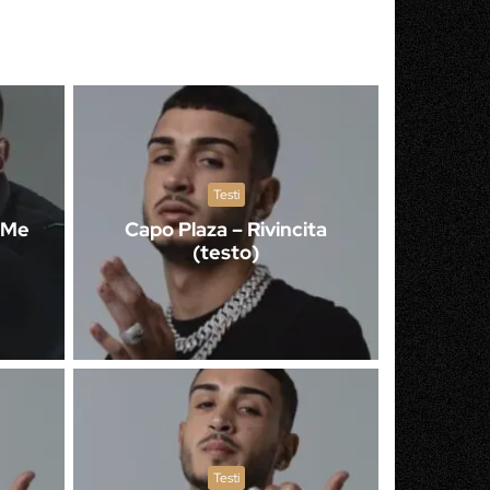
Testi
i Me
Capo Plaza – Rivincita
(testo)
Testi