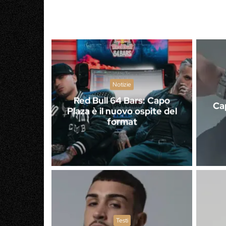
Notizie
Red Bull 64 Bars: Capo
Cap
Plaza è il nuovo ospite del
format
Testi